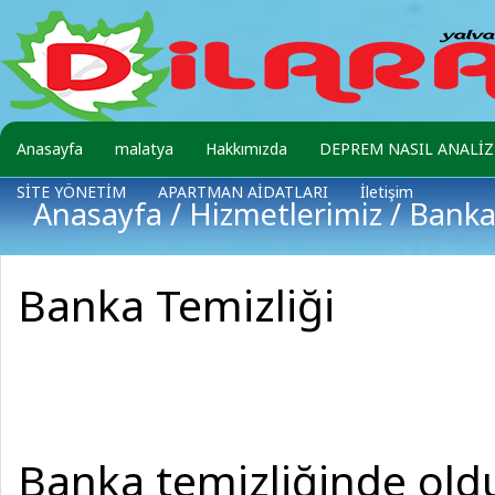
Anasayfa
malatya
Hakkımızda
DEPREM NASIL ANALİZ 
SİTE YÖNETİM
APARTMAN AİDATLARI
İletişim
Anasayfa
/
Hizmetlerimiz
/ Banka
Banka Temizliği
Banka temizliğinde oldu